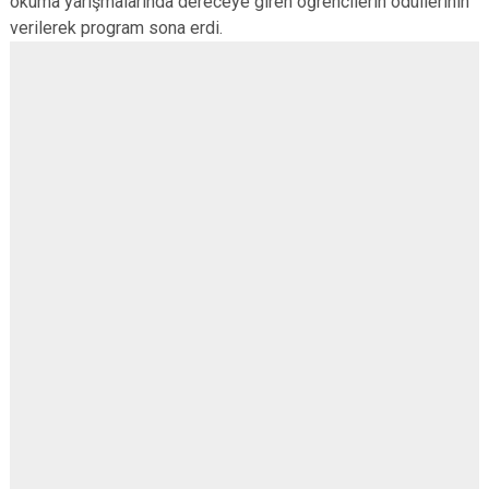
okuma yarışmalarında dereceye giren öğrencilerin ödüllerinin
verilerek program sona erdi.